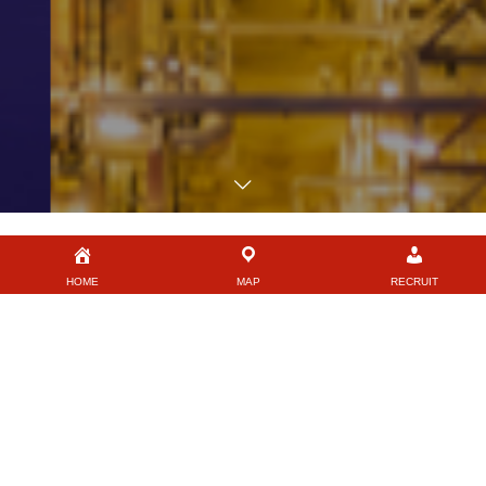
「高度技術専門企業」を目指しま
HOME
MAP
RECRUIT
す。
自然との共生、顧客との共生、社員との共生を理念に掲げ、技術
で社会貢献します。
SERVICE